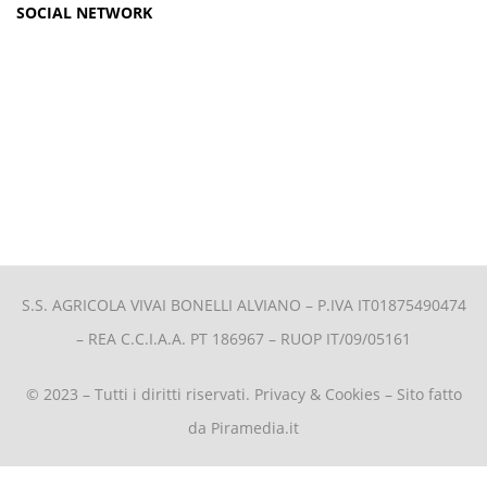
SOCIAL NETWORK
S.S. AGRICOLA VIVAI BONELLI ALVIANO –
P.IVA IT01875490474
– REA C.C.I.A.A. PT 186967 – RUOP IT/09/05161
© 2023 – Tutti i diritti riservati.
Privacy & Cookies
– Sito fatto
da
Piramedia.it