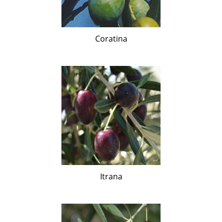
Coratina
Itrana