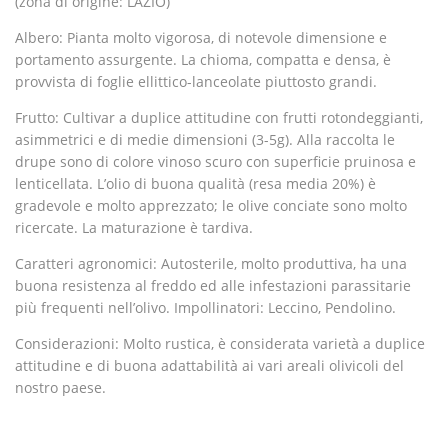
(zona di origine: LAZIO)
Albero:
Pianta molto vigorosa, di notevole dimensione e
portamento assurgente. La chioma, compatta e densa, è
provvista di foglie ellittico-lanceolate piuttosto grandi.
Frutto:
Cultivar a duplice attitudine con frutti rotondeggianti,
asimmetrici e di medie dimensioni (3-5g). Alla raccolta le
drupe sono di colore vinoso scuro con superficie pruinosa e
lenticellata. L’olio di buona qualità (resa media 20%) è
gradevole e molto apprezzato; le olive conciate sono molto
ricercate. La maturazione è tardiva.
Caratteri agronomici:
Autosterile, molto produttiva, ha una
buona resistenza al freddo ed alle infestazioni parassitarie
più frequenti nell’olivo. Impollinatori: Leccino, Pendolino.
Considerazioni:
Molto rustica, è considerata varietà a duplice
attitudine e di buona adattabilità ai vari areali olivicoli del
nostro paese.