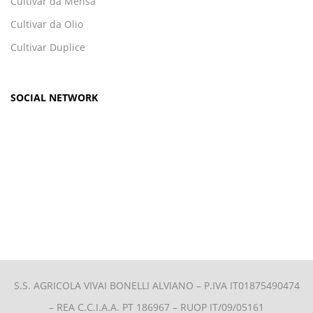
Cultivar da Mensa
Cultivar da Olio
Cultivar Duplice
SOCIAL NETWORK
S.S. AGRICOLA VIVAI BONELLI ALVIANO –
P.IVA IT01875490474
– REA C.C.I.A.A. PT 186967 – RUOP IT/09/05161