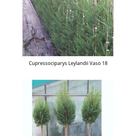
Cupressociparys Leylandii Vaso 18