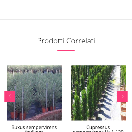
Prodotti Correlati
Buxus sempervirens
Cupressus
faulkner
sempervirens Ht 1-120