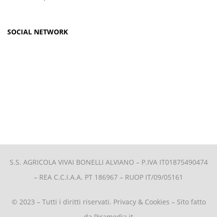
SOCIAL NETWORK
S.S. AGRICOLA VIVAI BONELLI ALVIANO –
P.IVA IT01875490474
– REA C.C.I.A.A. PT 186967 – RUOP IT/09/05161
© 2023 – Tutti i diritti riservati.
Privacy & Cookies
– Sito fatto
da
Piramedia.it