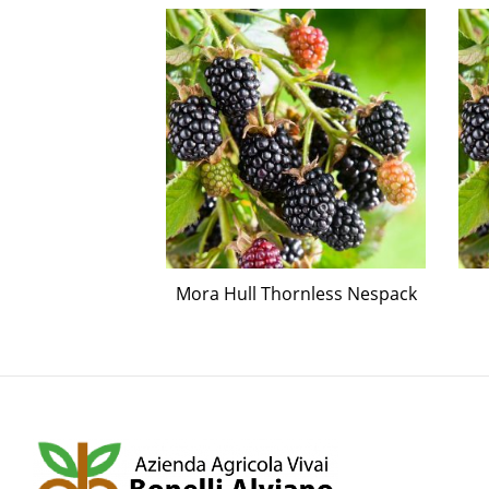
co Pisana
Mora Hull Thornless Nespack