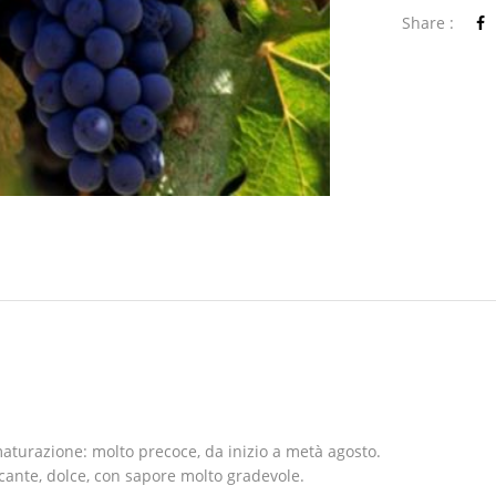
Share :
aturazione: molto precoce, da inizio a metà agosto.
cante, dolce, con sapore molto gradevole.