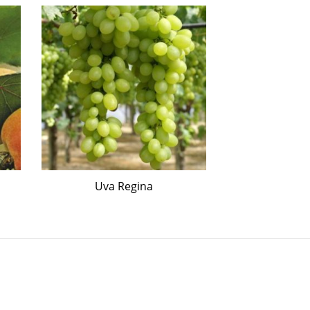
Uva Regina
Albicocc