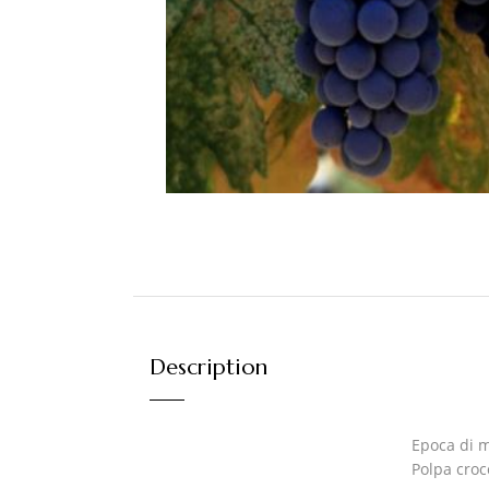
Description
Epoca di m
Polpa croc