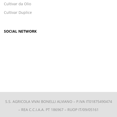
Cultivar da Olio
Cultivar Duplice
SOCIAL NETWORK
S.S. AGRICOLA VIVAI BONELLI ALVIANO –
P.IVA IT01875490474
– REA C.C.I.A.A. PT 186967 – RUOP IT/09/05161