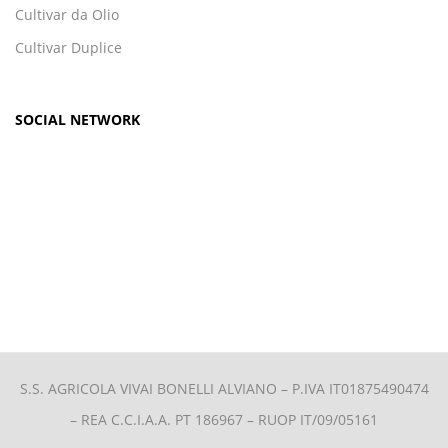
Cultivar da Olio
Cultivar Duplice
SOCIAL NETWORK
S.S. AGRICOLA VIVAI BONELLI ALVIANO –
P.IVA IT01875490474
– REA C.C.I.A.A. PT 186967 – RUOP IT/09/05161