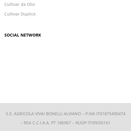
Cultivar da Olio
Cultivar Duplice
SOCIAL NETWORK
S.S. AGRICOLA VIVAI BONELLI ALVIANO –
P.IVA IT01875490474
– REA C.C.I.A.A. PT 186967 – RUOP IT/09/05161