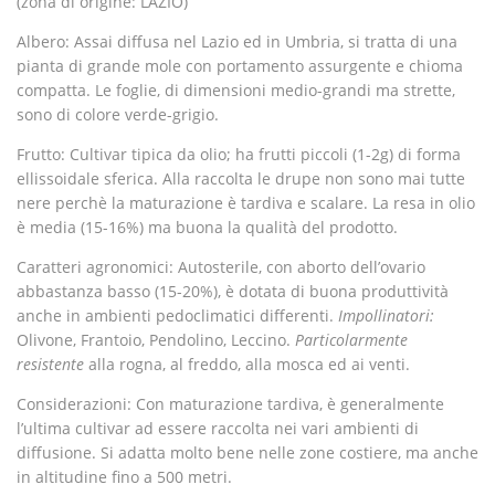
(zona di origine: LAZIO)
Albero:
Assai diffusa nel Lazio ed in Umbria, si tratta di una
pianta di grande mole con portamento assurgente e chioma
compatta. Le foglie, di dimensioni medio-grandi ma strette,
sono di colore verde-grigio.
Frutto:
Cultivar tipica da olio; ha frutti piccoli (1-2g) di forma
ellissoidale sferica. Alla raccolta le drupe non sono mai tutte
nere perchè la maturazione è tardiva e scalare. La resa in olio
è media (15-16%) ma buona la qualità del prodotto.
Caratteri agronomici:
Autosterile, con aborto dell’ovario
abbastanza basso (15-20%), è dotata di buona produttività
anche in ambienti pedoclimatici differenti.
Impollinatori:
Olivone, Frantoio, Pendolino, Leccino.
Particolarmente
resistente
alla rogna, al freddo, alla mosca ed ai venti.
Considerazioni:
Con maturazione tardiva, è generalmente
l’ultima cultivar ad essere raccolta nei vari ambienti di
diffusione. Si adatta molto bene nelle zone costiere, ma anche
in altitudine fino a 500 metri.