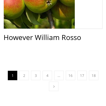
However William Rosso
1
2
3
4
…
16
17
18