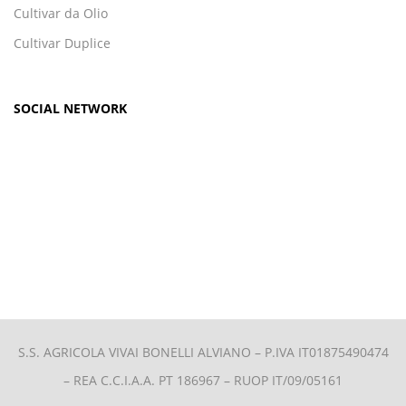
Cultivar da Olio
Cultivar Duplice
SOCIAL NETWORK
S.S. AGRICOLA VIVAI BONELLI ALVIANO –
P.IVA IT01875490474
– REA C.C.I.A.A. PT 186967 – RUOP IT/09/05161