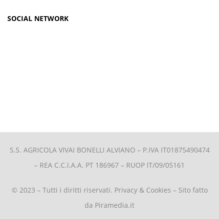
SOCIAL NETWORK
S.S. AGRICOLA VIVAI BONELLI ALVIANO –
P.IVA IT01875490474
– REA C.C.I.A.A. PT 186967 – RUOP IT/09/05161
© 2023 – Tutti i diritti riservati.
Privacy & Cookies
– Sito fatto
da
Piramedia.it