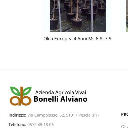
5 Anni Ms 8-10-
Olea Europea 4 Anni Ms 6-8- 7-9
-12
PR
Indirizzo:
Via Campolasso, 62, 51017 Pescia (PT)
Telefono:
0572 45 18 06
Oli