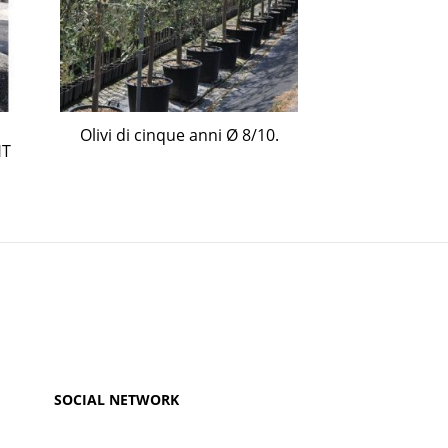
Olivi di cinque anni Ø 8/10.
Olea Europea 5
HT
10
SOCIAL NETWORK