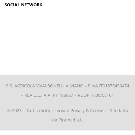
SOCIAL NETWORK
S.S. AGRICOLA VIVAI BONELLI ALVIANO –
P.IVA IT01875490474
– REA C.C.I.A.A. PT 186967 – RUOP IT/09/05161
© 2023 – Tutti i diritti riservati.
Privacy & Cookies
– Sito fatto
da
Piramedia.it