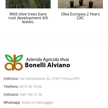
Wild olive trees bare
Olea Europea 2 Years
root development 4/6
CAC
leaves.
Indirizzo:
Via Campolasso, 62, 51017 Pescia (PT)
Telefono:
0572 45 18 06
Cellulare:
340 154 37 56
Whatsapp
:
Invia un messaggio