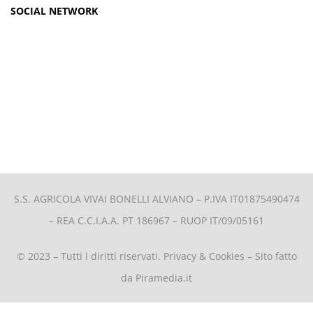
SOCIAL NETWORK
S.S. AGRICOLA VIVAI BONELLI ALVIANO –
P.IVA IT01875490474
– REA C.C.I.A.A. PT 186967 – RUOP IT/09/05161
© 2023 – Tutti i diritti riservati.
Privacy & Cookies
– Sito fatto
da
Piramedia.it