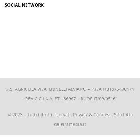
SOCIAL NETWORK
S.S. AGRICOLA VIVAI BONELLI ALVIANO –
P.IVA IT01875490474
– REA C.C.I.A.A. PT 186967 – RUOP IT/09/05161
© 2023 – Tutti i diritti riservati.
Privacy & Cookies
– Sito fatto
da
Piramedia.it