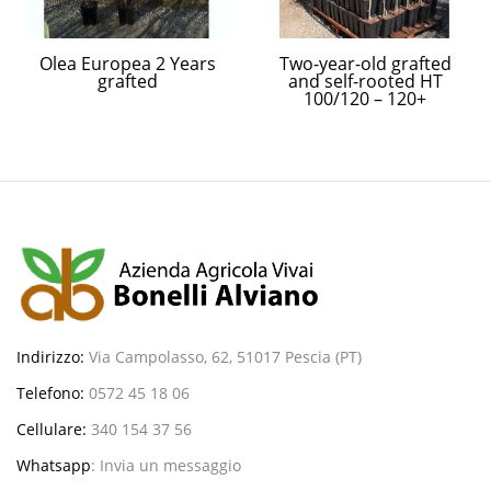
Olea Europea 2 Years
Two-year-old grafted
grafted
and self-rooted HT
100/120 – 120+
Indirizzo:
Via Campolasso, 62, 51017 Pescia (PT)
Telefono:
0572 45 18 06
Cellulare:
340 154 37 56
Whatsapp
:
Invia un messaggio