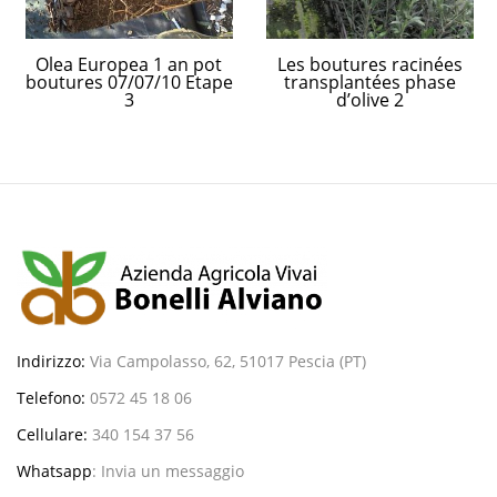
Olea Europea 1 an pot
Les boutures racinées
boutures 07/07/10 Etape
transplantées phase
3
d’olive 2
Indirizzo:
Via Campolasso, 62, 51017 Pescia (PT)
Telefono:
0572 45 18 06
Cellulare:
340 154 37 56
Whatsapp
:
Invia un messaggio