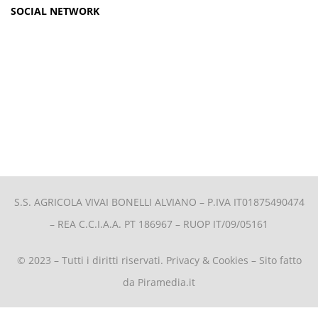
SOCIAL NETWORK
S.S. AGRICOLA VIVAI BONELLI ALVIANO –
P.IVA IT01875490474
– REA C.C.I.A.A. PT 186967 – RUOP IT/09/05161
© 2023 – Tutti i diritti riservati.
Privacy & Cookies
– Sito fatto
da
Piramedia.it