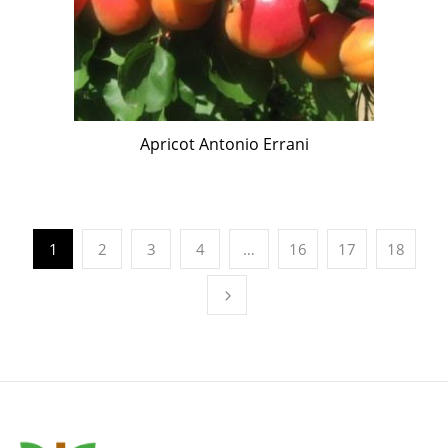
Apricot Antonio Errani
1
2
3
4
…
16
17
18