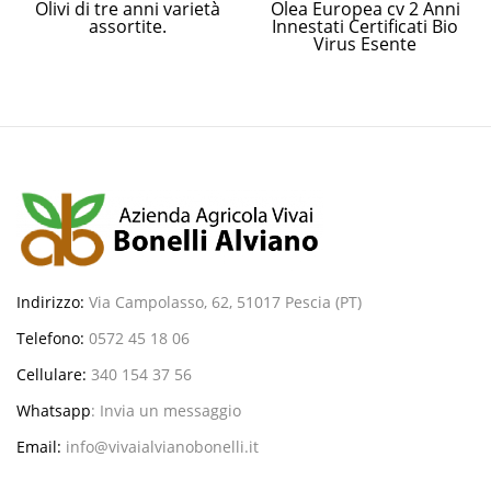
Olivi di tre anni varietà
Olea Europea cv 2 Anni
assortite.
Innestati Certificati Bio
Virus Esente
Indirizzo:
Via Campolasso, 62, 51017 Pescia (PT)
Telefono:
0572 45 18 06
Cellulare:
340 154 37 56
Whatsapp
:
Invia un messaggio
Email:
info@vivaialvianobonelli.it