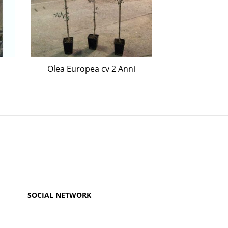
Olea Europea cv 2 Anni
Olivi di quatt
assor
SOCIAL NETWORK