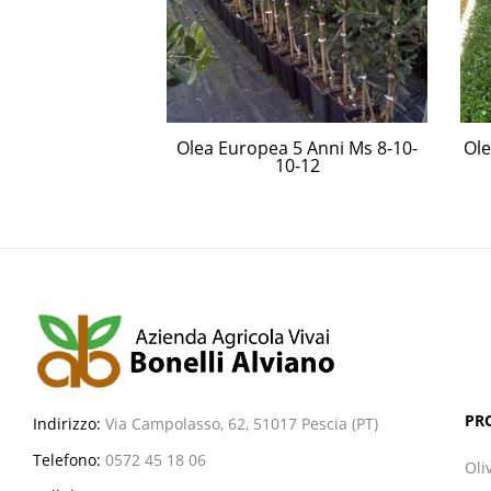
ro anni varietà
Olea Europea 5 Anni Ms 8-10-
Ole
rtite.
10-12
PR
Indirizzo:
Via Campolasso, 62, 51017 Pescia (PT)
Telefono:
0572 45 18 06
Oli