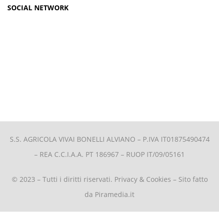
SOCIAL NETWORK
S.S. AGRICOLA VIVAI BONELLI ALVIANO –
P.IVA IT01875490474
– REA C.C.I.A.A. PT 186967 – RUOP IT/09/05161
© 2023 – Tutti i diritti riservati.
Privacy & Cookies
– Sito fatto
da
Piramedia.it