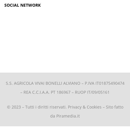
SOCIAL NETWORK
S.S. AGRICOLA VIVAI BONELLI ALVIANO –
P.IVA IT01875490474
– REA C.C.I.A.A. PT 186967 – RUOP IT/09/05161
© 2023 – Tutti i diritti riservati.
Privacy & Cookies
– Sito fatto
da
Piramedia.it