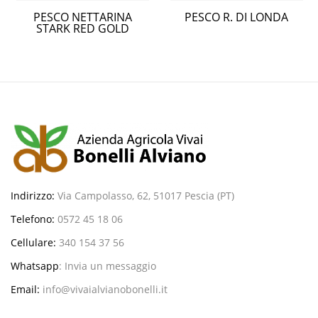
PESCO NETTARINA
PESCO R. DI LONDA
STARK RED GOLD
Indirizzo:
Via Campolasso, 62, 51017 Pescia (PT)
Telefono:
0572 45 18 06
Cellulare:
340 154 37 56
Whatsapp
:
Invia un messaggio
Email:
info@vivaialvianobonelli.it