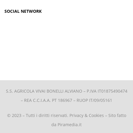
SOCIAL NETWORK
S.S. AGRICOLA VIVAI BONELLI ALVIANO –
P.IVA IT01875490474
– REA C.C.I.A.A. PT 186967 – RUOP IT/09/05161
© 2023 – Tutti i diritti riservati.
Privacy & Cookies
– Sito fatto
da
Piramedia.it