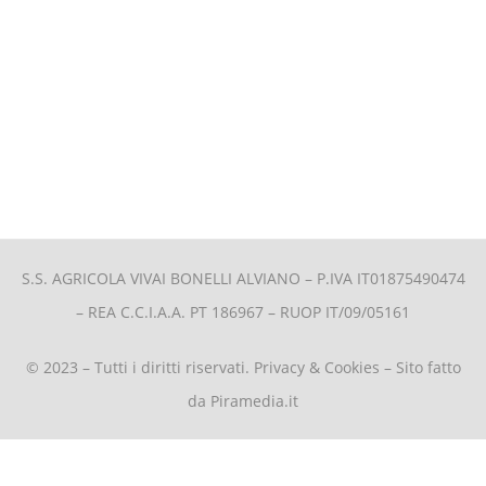
S.S. AGRICOLA VIVAI BONELLI ALVIANO –
P.IVA IT01875490474
– REA C.C.I.A.A. PT 186967 – RUOP IT/09/05161
© 2023 – Tutti i diritti riservati.
Privacy & Cookies
– Sito fatto
da
Piramedia.it