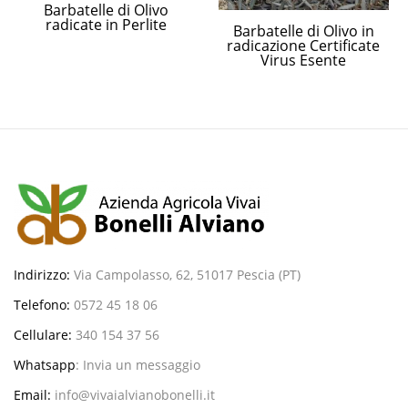
Barbatelle di Olivo
radicate in Perlite
Barbatelle di Olivo in
radicazione Certificate
Virus Esente
Indirizzo:
Via Campolasso, 62, 51017 Pescia (PT)
Telefono:
0572 45 18 06
Cellulare:
340 154 37 56
Whatsapp
:
Invia un messaggio
Email:
info@vivaialvianobonelli.it