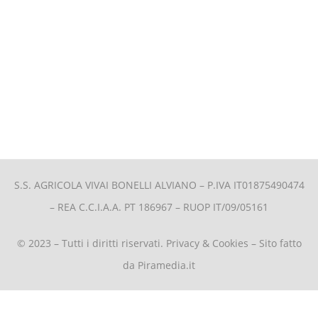
S.S. AGRICOLA VIVAI BONELLI ALVIANO –
P.IVA IT01875490474
– REA C.C.I.A.A. PT 186967 – RUOP IT/09/05161
© 2023 – Tutti i diritti riservati.
Privacy & Cookies
– Sito fatto
da
Piramedia.it