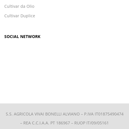
Cultivar da Olio
Cultivar Duplice
SOCIAL NETWORK
S.S. AGRICOLA VIVAI BONELLI ALVIANO –
P.IVA IT01875490474
– REA C.C.I.A.A. PT 186967 – RUOP IT/09/05161