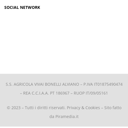
SOCIAL NETWORK
S.S. AGRICOLA VIVAI BONELLI ALVIANO –
P.IVA IT01875490474
– REA C.C.I.A.A. PT 186967 – RUOP IT/09/05161
© 2023 – Tutti i diritti riservati.
Privacy & Cookies
– Sito fatto
da
Piramedia.it