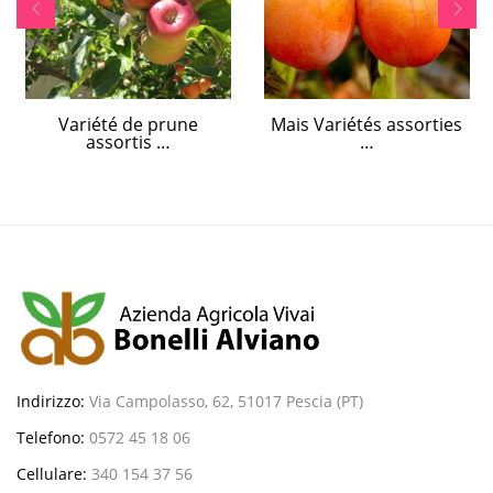
Variété de prune
Mais Variétés assorties
assortis …
…
Indirizzo:
Via Campolasso, 62, 51017 Pescia (PT)
Telefono:
0572 45 18 06
Cellulare:
340 154 37 56