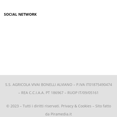
SOCIAL NETWORK
S.S. AGRICOLA VIVAI BONELLI ALVIANO –
P.IVA IT01875490474
– REA C.C.I.A.A. PT 186967 – RUOP IT/09/05161
© 2023 – Tutti i diritti riservati.
Privacy & Cookies
– Sito fatto
da
Piramedia.it