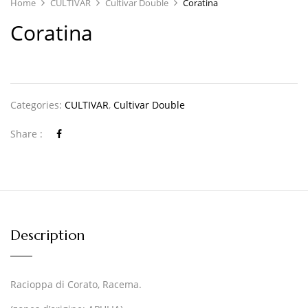
Home
CULTIVAR
Cultivar Double
Coratina
Coratina
Categories:
CULTIVAR
,
Cultivar Double
Share :
Description
Racioppa di Corato, Racema.