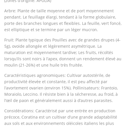
(zones d’origine: APULIA)
Arbre:
Plante de taille moyenne et de port moyennement
pendant. Le feuillage élargi, tendant à la forme globulaire,
porte des branches longues et flexibles. La feuille, vert foncé,
est elliptique et se termine par un léger mucron.
Fruit:
Plante typique des Pouilles avec de grandes drupes (4-
5g), ovoïde allongée et légèrement asymétrique. La
maturation est moyennement tardive; Les fruits, récoltés
lorsqu’ils sont noirs à l’apex, donnent un rendement élevé au
moulin (21-26%) et une huile très fruitée.
Caractéristiques agronomiques:
Cultivar autostérile, de
productivité élevée et constante, il est peu affecté par
l’avortement ovarien (environ 15%). Pollinisateurs: Frantoio,
Moraiolo, Leccino. Il résiste bien à la sécheresse, au froid, à
l’œil de paon et généralement aussi à d’autres parasites.
Considérations:
Caractérisé par une entrée en production
précoce, Coratina est un cultivar d’une grande adaptabilité
aux sols et aux environnements oléicoles italiens les plus