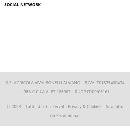
SOCIAL NETWORK
S.S. AGRICOLA VIVAI BONELLI ALVIANO –
P.IVA IT01875490474
– REA C.C.I.A.A. PT 186967 – RUOP IT/09/05161
© 2023 – Tutti i diritti riservati.
Privacy & Cookies
– Sito fatto
da
Piramedia.it