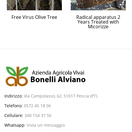
Free Virus Olive Tree
Radical apparatus 2
Years Treated with
Micorizze
Indirizzo:
Via Campolasso, 62, 51017 Pescia (PT)
Telefono:
0572 45 18 06
Cellulare:
340 154 37 56
Whatsapp
:
Invia un messaggio