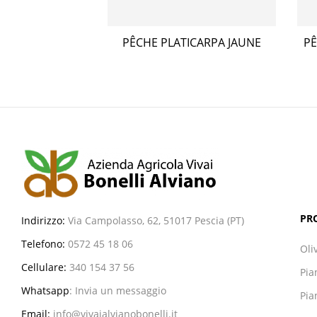
E PÊCHE
PÊCHE PLATICARPA JAUNE
PÊ
PR
Indirizzo:
Via Campolasso, 62, 51017 Pescia (PT)
Telefono:
0572 45 18 06
Oli
Cellulare:
340 154 37 56
Pia
Whatsapp
:
Invia un messaggio
Pia
Email:
info@vivaialvianobonelli.it