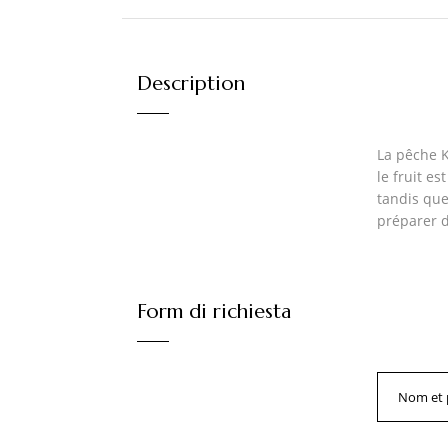
Description
La pêche K
le fruit e
tandis que
préparer d
Form di richiesta