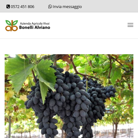
0572 451 806
Invia messaggio