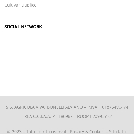
Cultivar Duplice
SOCIAL NETWORK
S.S. AGRICOLA VIVAI BONELLI ALVIANO –
P.IVA IT01875490474
– REA C.C.I.A.A. PT 186967 – RUOP IT/09/05161
© 2023 – Tutti i diritti riservati.
Privacy & Cookies
– Sito fatto