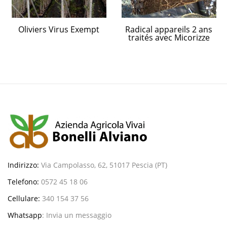
Oliviers Virus Exempt
Radical appareils 2 ans
traités avec Micorizze
Indirizzo:
Via Campolasso, 62, 51017 Pescia (PT)
Telefono:
0572 45 18 06
Cellulare:
340 154 37 56
Whatsapp
:
Invia un messaggio