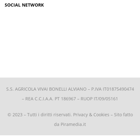
SOCIAL NETWORK
S.S. AGRICOLA VIVAI BONELLI ALVIANO –
P.IVA IT01875490474
– REA C.C.I.A.A. PT 186967 – RUOP IT/09/05161
© 2023 – Tutti i diritti riservati.
Privacy & Cookies
– Sito fatto
da
Piramedia.it