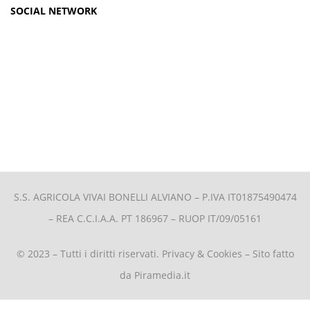
SOCIAL NETWORK
S.S. AGRICOLA VIVAI BONELLI ALVIANO –
P.IVA IT01875490474
– REA C.C.I.A.A. PT 186967 – RUOP IT/09/05161
© 2023 – Tutti i diritti riservati.
Privacy & Cookies
– Sito fatto
da
Piramedia.it