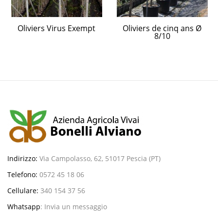
Oliviers Virus Exempt
Oliviers de cinq ans Ø
8/10
Indirizzo:
Via Campolasso, 62, 51017 Pescia (PT)
Telefono:
0572 45 18 06
Cellulare:
340 154 37 56
Whatsapp
:
Invia un messaggio