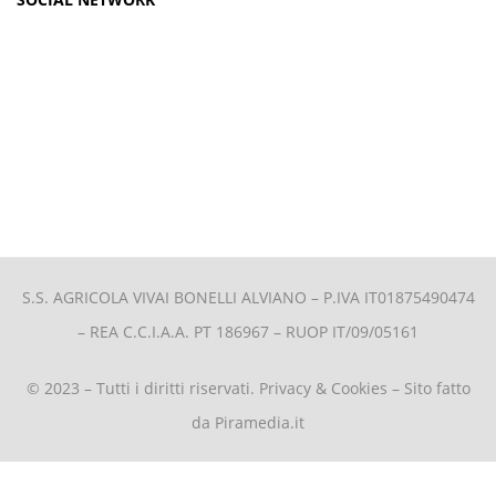
S.S. AGRICOLA VIVAI BONELLI ALVIANO –
P.IVA IT01875490474
– REA C.C.I.A.A. PT 186967 – RUOP IT/09/05161
© 2023 – Tutti i diritti riservati.
Privacy & Cookies
– Sito fatto
da
Piramedia.it