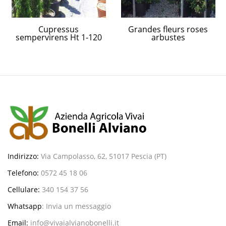
Cupressus
Grandes fleurs roses
sempervirens Ht 1-120
arbustes
Indirizzo:
Via Campolasso, 62, 51017 Pescia (PT)
Telefono:
0572 45 18 06
Cellulare:
340 154 37 56
Whatsapp
:
Invia un messaggio
Email:
info@vivaialvianobonelli.it