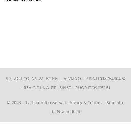
S.S. AGRICOLA VIVAI BONELLI ALVIANO –
P.IVA IT01875490474
– REA C.C.I.A.A. PT 186967 – RUOP IT/09/05161
© 2023 – Tutti i diritti riservati.
Privacy & Cookies
– Sito fatto
da
Piramedia.it