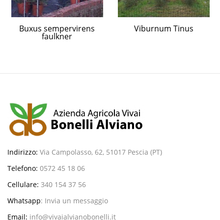
Buxus sempervirens
Viburnum Tinus
faulkner
Indirizzo:
Via Campolasso, 62, 51017 Pescia (PT)
Telefono:
0572 45 18 06
Cellulare:
340 154 37 56
Whatsapp
:
Invia un messaggio
Email:
info@vivaialvianobonelli.it