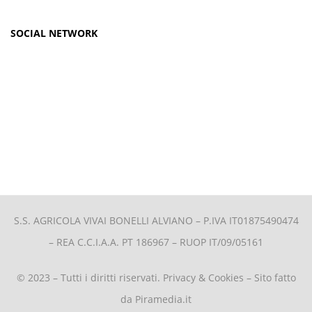
SOCIAL NETWORK
S.S. AGRICOLA VIVAI BONELLI ALVIANO –
P.IVA IT01875490474
– REA C.C.I.A.A. PT 186967 – RUOP IT/09/05161
© 2023 – Tutti i diritti riservati.
Privacy & Cookies
– Sito fatto
da
Piramedia.it