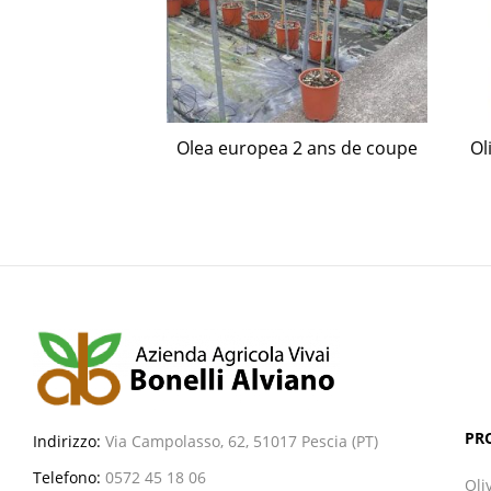
es racinées
Olea europea 2 ans de coupe
Ol
phase d’olive 2
PR
Indirizzo:
Via Campolasso, 62, 51017 Pescia (PT)
Telefono:
0572 45 18 06
Oli