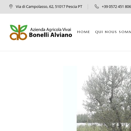
Via di Campolasso, 62, 51017 Pescia PT
+39 0572 451 806
HOME
QUI NOUS SOM