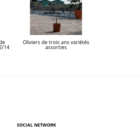
 de
Oliviers de trois ans variétés
Les boutur
2/14
assorties
transplantées 
SOCIAL NETWORK