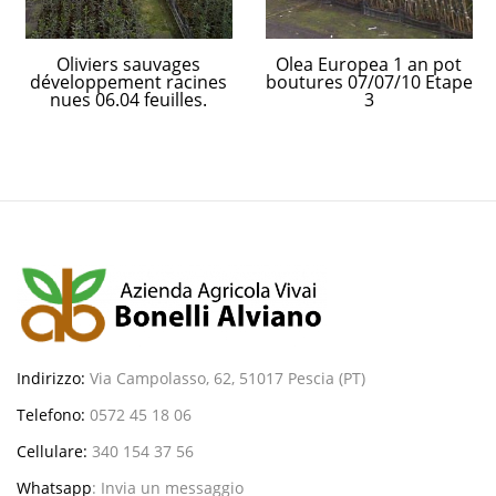
Oliviers sauvages
Olea Europea 1 an pot
développement racines
boutures 07/07/10 Etape
nues 06.04 feuilles.
3
Indirizzo:
Via Campolasso, 62, 51017 Pescia (PT)
Telefono:
0572 45 18 06
Cellulare:
340 154 37 56
Whatsapp
:
Invia un messaggio