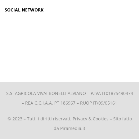
SOCIAL NETWORK
S.S. AGRICOLA VIVAI BONELLI ALVIANO –
P.IVA IT01875490474
– REA C.C.I.A.A. PT 186967 – RUOP IT/09/05161
© 2023 – Tutti i diritti riservati.
Privacy & Cookies
– Sito fatto
da
Piramedia.it