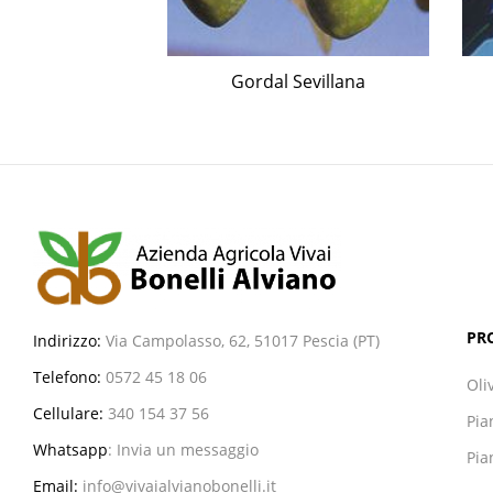
rino
Gordal Sevillana
PR
Indirizzo:
Via Campolasso, 62, 51017 Pescia (PT)
Telefono:
0572 45 18 06
Oli
Cellulare:
340 154 37 56
Pia
Whatsapp
:
Invia un messaggio
Pia
Email:
info@vivaialvianobonelli.it