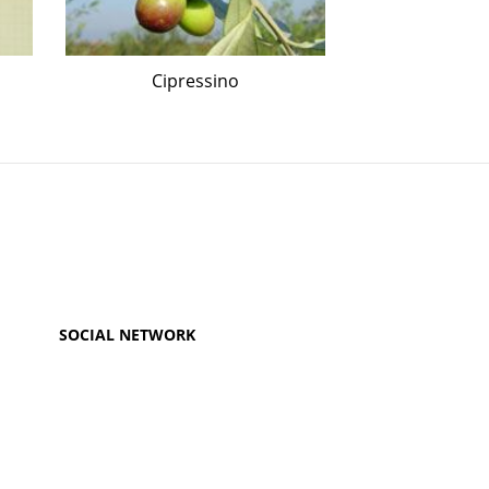
Cipressino
Mau
SOCIAL NETWORK