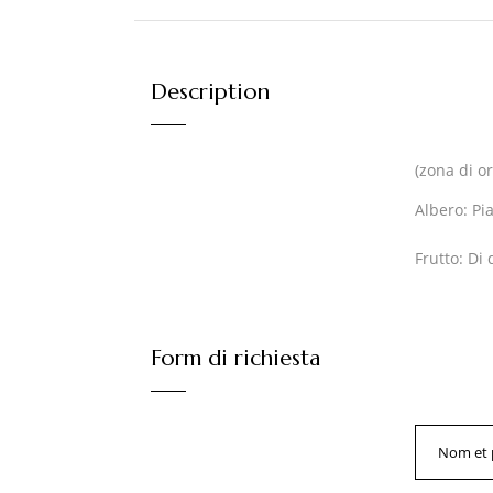
Description
(zona di o
Albero:
Pia
Frutto:
Di d
Form di richiesta