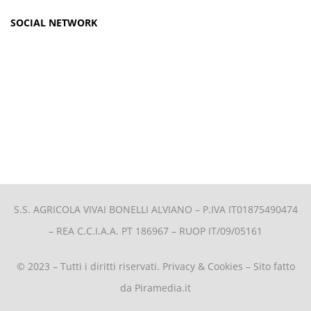
SOCIAL NETWORK
S.S. AGRICOLA VIVAI BONELLI ALVIANO –
P.IVA IT01875490474
– REA C.C.I.A.A. PT 186967 – RUOP IT/09/05161
© 2023 – Tutti i diritti riservati.
Privacy & Cookies
– Sito fatto
da
Piramedia.it