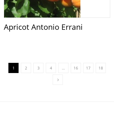
Apricot Antonio Errani
1
2
3
4
…
16
17
18