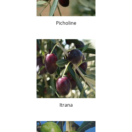
Picholine
Itrana