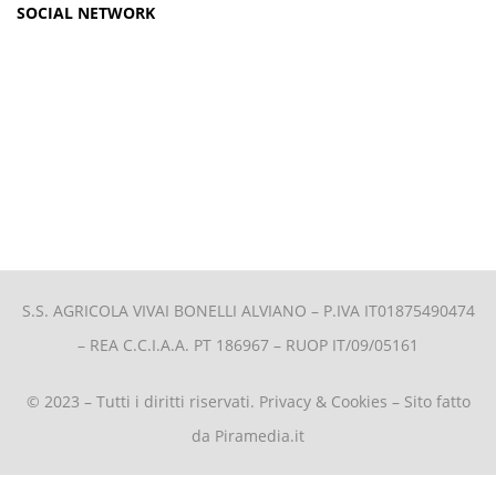
SOCIAL NETWORK
S.S. AGRICOLA VIVAI BONELLI ALVIANO –
P.IVA IT01875490474
– REA C.C.I.A.A. PT 186967 – RUOP IT/09/05161
© 2023 – Tutti i diritti riservati.
Privacy & Cookies
– Sito fatto
da
Piramedia.it